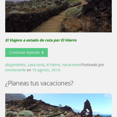
El Viajero a estado de ruta por El Hierro
Continuar leyendo
alojamiento
,
casa rural
,
el hierro
,
vacaciones
Posteado por
monteverde
en
15 agosto, 2014
¿Planeas tus vacaciones?