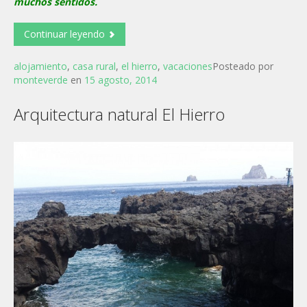
muchos sentidos.
Continuar leyendo
alojamiento
,
casa rural
,
el hierro
,
vacaciones
Posteado por
monteverde
en
15 agosto, 2014
Arquitectura natural El Hierro