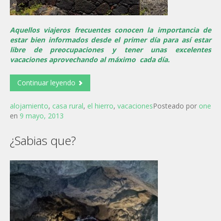
Aquellos viajeros frecuentes conocen la importancia de
estar bien informados desde el primer día para así estar
libre de preocupaciones y tener unas excelentes
vacaciones aprovechando al máximo cada día.
Continuar leyendo
alojamiento
,
casa rural
,
el hierro
,
vacaciones
Posteado por
one
en
9 mayo, 2013
¿Sabias que?