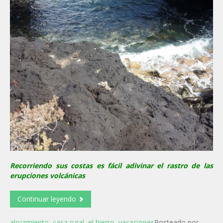
Recorriendo sus costas es fácil adivinar el rastro de las
erupciones volcánicas
Continuar leyendo
alojamiento
,
casa rural
,
el hierro
,
vacaciones
Posteado por