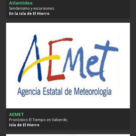
Atlantidea
Senderismo y excursiones
En la isla de
El Hierro
AEMET
Pronóstico El Tiempo en Valverde,
Isla de
El Hierro