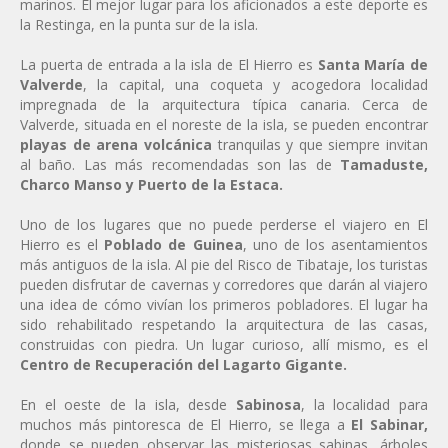
marinos. El mejor lugar para los aficionados a este deporte es
la Restinga, en la punta sur de la isla.
La puerta de entrada a la isla de El Hierro es
Santa María de
Valverde
, la capital, una coqueta y acogedora localidad
impregnada de la arquitectura típica canaria. Cerca de
Valverde, situada en el noreste de la isla, se pueden encontrar
playas de arena volcánica
tranquilas y que siempre invitan
al baño. Las más recomendadas son las de
Tamaduste,
Charco Manso y Puerto de la Estaca.
Uno de los lugares que no puede perderse el viajero en El
Hierro es el
Poblado de Guinea
, uno de los asentamientos
más antiguos de la isla. Al pie del Risco de Tibataje, los turistas
pueden disfrutar de cavernas y corredores que darán al viajero
una idea de cómo vivían los primeros pobladores. El lugar ha
sido rehabilitado respetando la arquitectura de las casas,
construidas con piedra. Un lugar curioso, allí mismo, es el
Centro de Recuperación del Lagarto Gigante.
En el oeste de la isla, desde
Sabinosa
, la localidad para
muchos más pintoresca de El Hierro, se llega a
El Sabinar,
donde se pueden observar las misteriosas sabinas, árboles