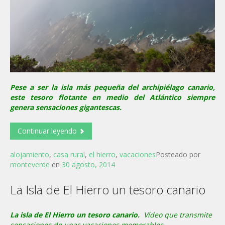
Pese a ser la isla más pequeña del archipiélago canario,
este tesoro flotante en medio del Atlántico siempre
genera sensaciones gigantescas.
Continuar leyendo
alojamiento
,
casa rural
,
el hierro
,
vacaciones
Posteado por
monteverde
en
30 agosto, 2014
La Isla de El Hierro un tesoro canario
La isla de El Hierro un tesoro canario.
Vídeo que transmite
sensaciones de unas vacaciones memorables