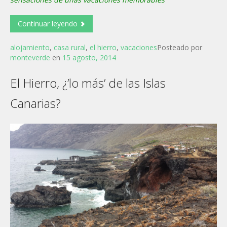
Continuar leyendo
alojamiento
,
casa rural
,
el hierro
,
vacaciones
Posteado por
monteverde
en
15 agosto, 2014
El Hierro, ¿’lo más’ de las Islas
Canarias?