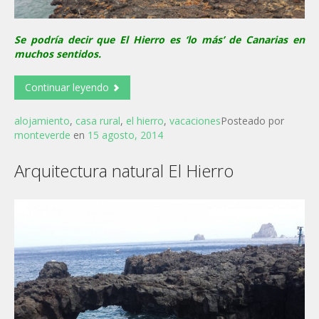
Se podría decir que El Hierro es ‘lo más’ de Canarias en
muchos sentidos.
Continuar leyendo
alojamiento
,
casa rural
,
el hierro
,
vacaciones
Posteado por
monteverde
en
15 agosto, 2014
Arquitectura natural El Hierro