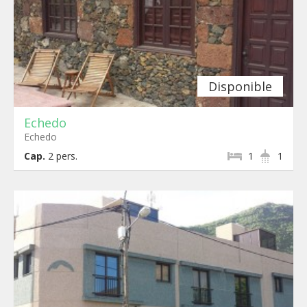
Disponible
Echedo
Echedo
Cap.
2
pers.
1
1