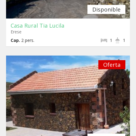
Disponible
Casa Rural Tia Lucila
Erese
Cap.
2
pers.
1
1
Oferta