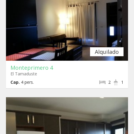
Alquilado
Monteprimero 4
El Tamaduste
Cap.
4
pers.
2
1