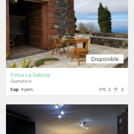
Disponible
Finca La Sabina
Guarazoca
Cap.
4
pers.
2
2