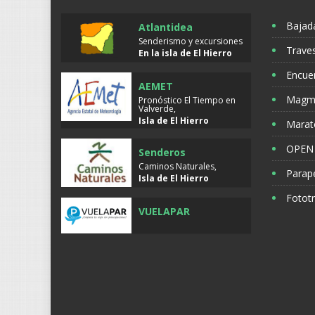
Bajada
Atlantidea
Senderismo y excursiones
Trave
En la isla de
El Hierro
Encue
AEMET
Magma
Pronóstico El Tiempo en
Valverde,
Isla de
El Hierro
Marat
OPEN
Senderos
Caminos Naturales,
Parape
Isla de
El Hierro
Fototr
VUELAPAR