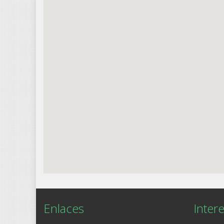
Enlaces
Intere