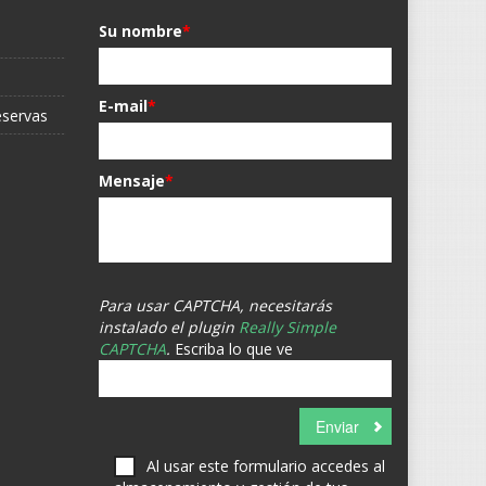
Su nombre
*
E-mail
*
eservas
Mensaje
*
Para usar CAPTCHA, necesitarás
instalado el plugin
Really Simple
CAPTCHA
.
Escriba lo que ve
Al usar este formulario accedes al