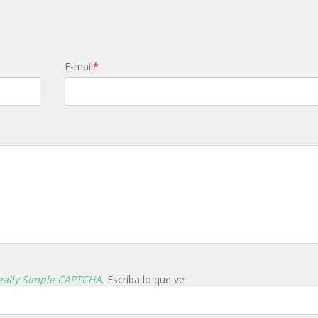
E-mail
*
eally Simple CAPTCHA
.
Escriba lo que ve