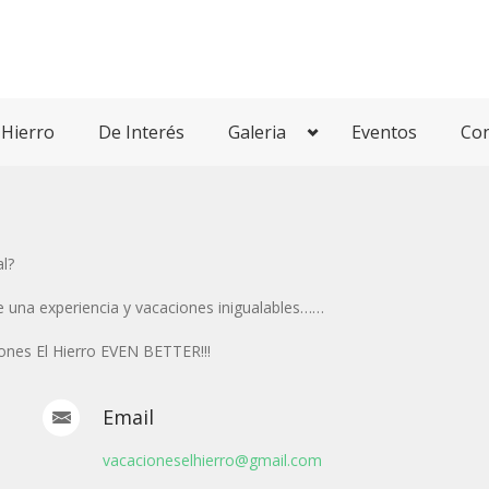
 Hierro
De Interés
Galeria
Eventos
Con
l?
e una experiencia y vacaciones inigualables…
…
ones El Hierro EVEN BETTER!!!
Email
vacacioneselhierro@gmail.com