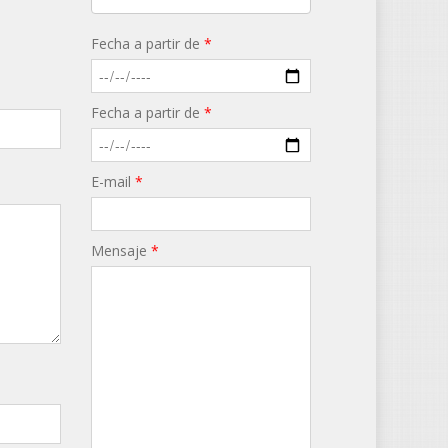
Fecha a partir de
*
Fecha a partir de
*
E-mail
*
Mensaje
*