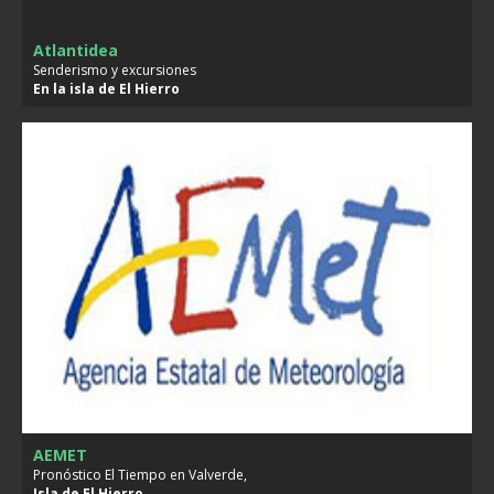
Atlantidea
Senderismo y excursiones
En la isla de
El Hierro
AEMET
Pronóstico El Tiempo en Valverde,
Isla de
El Hierro