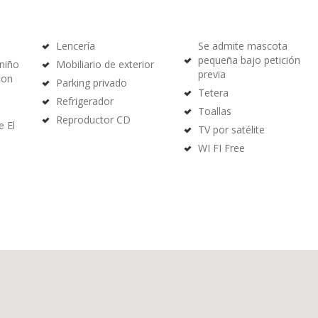
Lencería
Se admite mascota
pequeña bajo petición
 niño
Mobiliario de exterior
previa
con
Parking privado
Tetera
Refrigerador
Toallas
Reproductor CD
e El
TV por satélite
WI FI Free