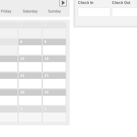
Check In
Check Out
Friday
Saturday
Sunday
1
1
2
8
9
4
15
16
1
22
23
8
29
30
5
6