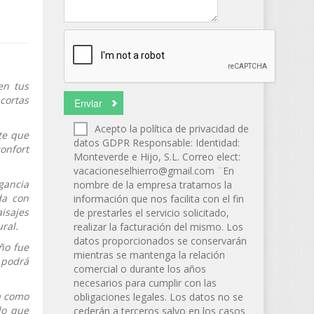
a
en tus
cortas
Acepto la política de privacidad de
te que
datos GDPR Responsable: Identidad:
onfort
Monteverde e Hijo, S.L. Correo elect:
vacacioneselhierro@gmail.com
¨En
gancia
nombre de la empresa tratamos la
da con
información que nos facilita con el fin
aisajes
de prestarles el servicio solicitado,
ral.
realizar la facturación del mismo. Los
datos proporcionados se conservarán
ño fue
mientras se mantenga la relación
 podrá
comercial o durante los años
necesarios para cumplir con las
a como
obligaciones legales. Los datos no se
lo que
cederán a terceros salvo en los casos