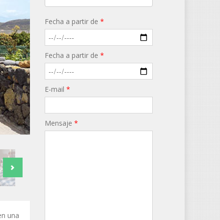
Fecha a partir de
*
Fecha a partir de
*
E-mail
*
Mensaje
*
en una