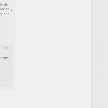
do de
ración y
equeño
s 23:21
eramos