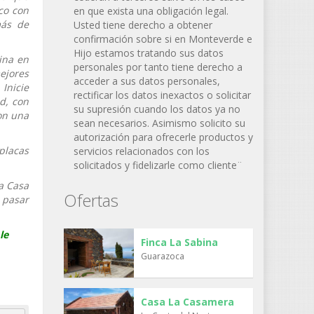
co con
en que exista una obligación legal.
más de
Usted tiene derecho a obtener
confirmación sobre si en Monteverde e
Hijo estamos tratando sus datos
ina en
personales por tanto tiene derecho a
ejores
acceder a sus datos personales,
Inicie
rectificar los datos inexactos o solicitar
d, con
su supresión cuando los datos ya no
on una
sean necesarios. Asimismo solicito su
autorización para ofrecerle productos y
placas
servicios relacionados con los
solicitados y fidelizarle como cliente¨
La Casa
Ofertas
a pasar
le
Finca La Sabina
Guarazoca
Casa La Casamera