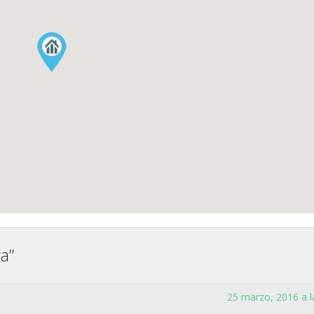
ra
”
25 marzo, 2016 a l