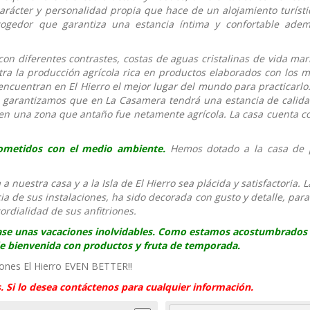
arácter y personalidad propia que hace de un alojamiento turísti
acogedor que garantiza una estancia íntima y confortable ade
con diferentes contrastes, costas de aguas cristalinas de vida mar
a la producción agrícola rica en productos elaborados con los m
ncuentran en El Hierro el mejor lugar del mundo para practicarlo. 
le garantizamos que en La Casamera tendrá una estancia de calida
a en una zona que antaño fue netamente agrícola. La casa cuenta c
metidos con el medio ambiente.
Hemos dotado a la casa de 
nuestra casa y a la Isla de El Hierro sea plácida y satisfactoria. 
cia de sus instalaciones, ha sido decorada con gusto y detalle, par
cordialidad de sus anfitriones.
ase unas vacaciones inolvidables.
Como estamos acostumbrados 
de bienvenida con productos y fruta de temporada.
ones El Hierro EVEN BETTER!!
s. Si lo desea contáctenos para cualquier información.