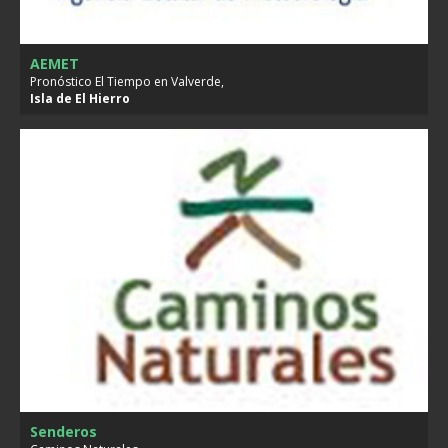
AEMET
Pronóstico El Tiempo en Valverde,
Isla de
El Hierro
Senderos